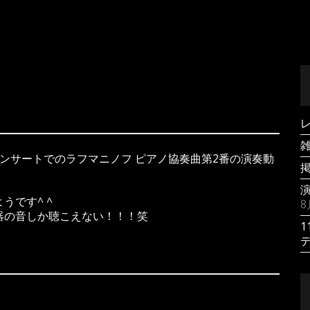
ンサートでのラフマニノフ ピアノ協奏曲第2番の演奏動
うです^ ^
8
器の音しか聴こえない！！！笑